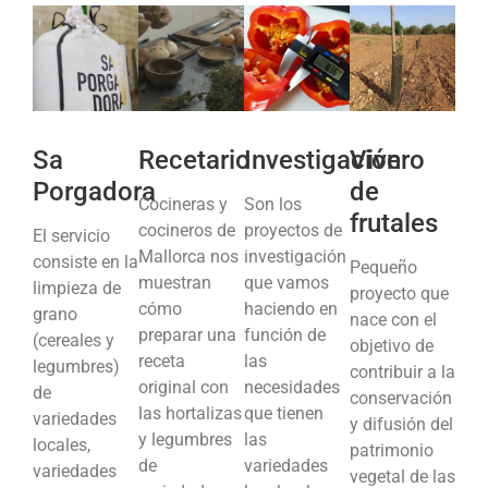
Sa
Recetario
Investigación
Vivero
Porgadora
de
Cocineras y
Son los
frutales
cocineros de
proyectos de
El servicio
Mallorca nos
investigación
consiste en la
Pequeño
muestran
que vamos
limpieza de
proyecto que
cómo
haciendo en
grano
nace con el
preparar una
función de
(cereales y
objetivo de
receta
las
legumbres)
contribuir a la
original con
necesidades
de
conservación
las hortalizas
que tienen
variedades
y difusión del
y legumbres
las
locales,
patrimonio
de
variedades
variedades
vegetal de las