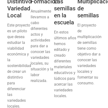
Distintivo
Formación
Las
Multiplicac
Variedad
semillas
de
Anualmente
Local
en la
semillas
llevamos a
escuela
cabo
Este proyecto
El proyecto
diferentes
es un piloto
de
En estos
actos y
que desea
multiplicación
últimos años
actividades
estudiar la
de semillas
hemos
para dar a
viabilidad
tiene como
editado y
conocer las
económica y
objetivo dar a
creado
variedades
la
conocer las
diferentes
locales, su
sostenibilidad
variedades
materiales
situación y la
de crear un
locales y
educativos y
labor
distintivo
fomentar su
lúdicos para
realizada.
para
consumo.
acercar las
diferenciar
variedades
las
locales.
variedades
locales.