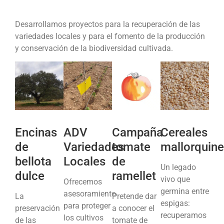
Desarrollamos proyectos para la recuperación de las
variedades locales y para el fomento de la producción
y conservación de la biodiversidad cultivada.
Encinas
ADV
Campaña
Cereales
de
Variedades
tomate
mallorquin
bellota
Locales
de
Un legado
dulce
ramellet
vivo que
Ofrecemos
germina entre
asesoramiento
La
Pretende dar
espigas:
para proteger
preservación
a conocer el
recuperamos
los cultivos
de las
tomate de