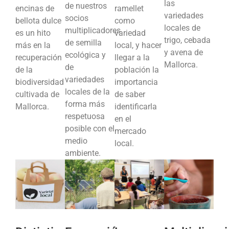
las
de nuestros
encinas de
ramellet
variedades
socios
bellota dulce
como
locales de
multiplicadores
es un hito
variedad
trigo, cebada
de semilla
más en la
local, y hacer
y avena de
ecológica y
recuperación
llegar a la
Mallorca.
de
de la
población la
variedades
biodiversidad
importancia
locales de la
cultivada de
de saber
forma más
Mallorca.
identificarla
respetuosa
en el
posible con el
mercado
medio
local.
ambiente.