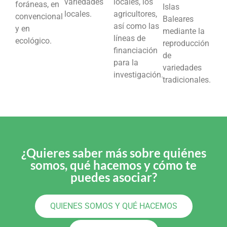
variedades
locales, los
foráneas, en
Islas
locales.
agricultores,
convencional
Baleares
así como las
y en
mediante la
líneas de
ecológico.
reproducción
financiación
de
para la
variedades
investigación.
tradicionales.
¿Quieres saber más sobre quiénes
somos, qué hacemos y cómo te
puedes asociar?
QUIENES SOMOS Y QUÉ HACEMOS