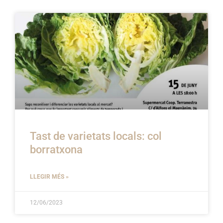
Tast de varietats locals: col
borratxona
LLEGIR MÉS »
12/06/2023