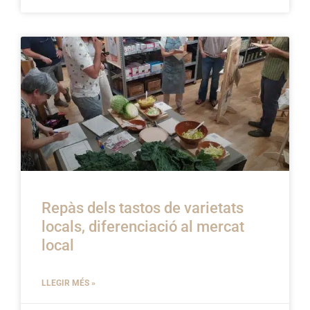
Repàs dels tastos de varietats
locals, diferenciació al mercat
local
LLEGIR MÉS »