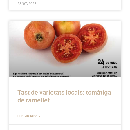
28/07/2023
Tast de varietats locals: tomàtiga
de ramellet
LLEGIR MÉS »