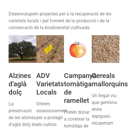
Desenvolupem projectes per a la recuperació de les
varietats locals i pel foment de la producció i de la
conservació de la biodiversitat cultivada.
Alzines
ADV
Campanya
Cereals
d'aglà
Varietats
tomàtiga
mallorquins
dolç
Locals
de
Un llegat viu
ramellet
que germina
La
Oferim
entre
preservació
assessorament
Pretén donar
espigues:
de les alzines
per a protegir
a conèixer la
recuperam
d’aglà dolç és
els cultius
tomàtiga de