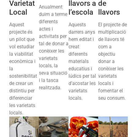
Varietat
llavors a
de
Anualment
Local
l’escola
llavors
duim a terme
diferents
Aquest
Aquests
El projecte de
actes i
projecte és
darrers anys
multiplicació
activitats per
un pilot que
hem editat i
de llavors té
tal de donar a
vol estudiar
creat
com a
conèixer les
la viabilitat
diferents
objectiu
varietats
econòmica i
materials
donar a
locals, la
la
educatius i
conèixer les
seva situació
sostenibilitat
lúdics per tal
varietats
i la tasca
de crear un
d’acostar les
locals i
realitzada.
distintiu per
varietats
fomentar el
diferenciar
locals.
seu consum.
les varietats
locals.