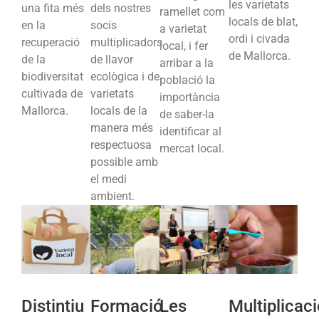
les varietats
una fita més
dels nostres
ramellet com
locals de blat,
en la
socis
a varietat
ordi i civada
recuperació
multiplicadors
local, i fer
de Mallorca.
de la
de llavor
arribar a la
biodiversitat
ecològica i de
població la
cultivada de
varietats
importància
Mallorca.
locals de la
de saber-la
manera més
identificar al
respectuosa
mercat local.
possible amb
el medi
ambient.
Distintiu
Formació
Les
Multiplicac