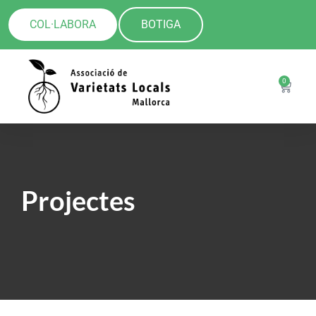
COL·LABORA
BOTIGA
0
Projectes