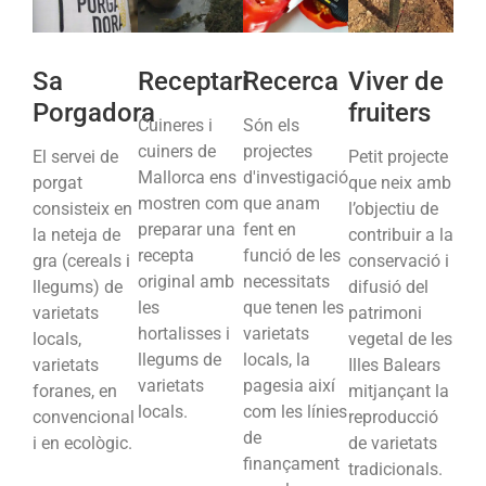
Sa
Receptari
Recerca
Viver de
Porgadora
fruiters
Cuineres i
Són els
cuiners de
projectes
El servei de
Petit projecte
Mallorca ens
d'investigació
porgat
que neix amb
mostren com
que anam
consisteix en
l’objectiu de
preparar una
fent en
la neteja de
contribuir a la
recepta
funció de les
gra (cereals i
conservació i
original amb
necessitats
llegums) de
difusió del
les
que tenen les
varietats
patrimoni
hortalisses i
varietats
locals,
vegetal de les
llegums de
locals, la
varietats
Illes Balears
varietats
pagesia així
foranes, en
mitjançant la
locals.
com les línies
convencional
reproducció
de
i en ecològic.
de varietats
finançament
tradicionals.