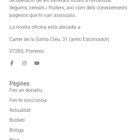
recuperació de les varietats locals d’hortalissa,
llegums, cereals i fruiters, així com dels coneixements
pagesos que hi van associats.
La nostra oficina està ubicada a:
Carrer de la Santa Creu, 31 (antic Escorxador)
07260, Porreres.
Pàgines
Fes un donatiu
Fes-te soci/sòcia
Actualitat
Butlletí
Botiga