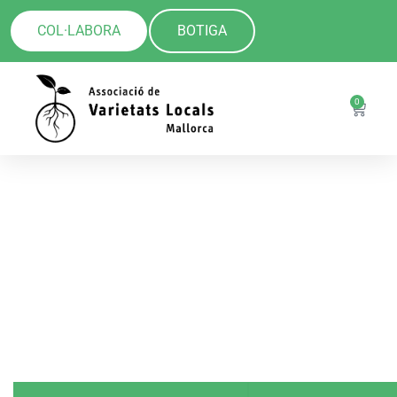
COL·LABORA
BOTIGA
0
Botiga
A la nostra botiga online podràs comprar llavors
de Varietats Locals.