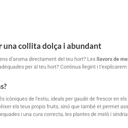
r una collita dolça i abundant
plens d’aroma directament del teu hort? Les
llavors de me
equades per al teu hort? Continua llegint i t’explicarem 
ns?
més icòniques de l’estiu, ideals per gaudir de frescor en el
réixer els teus propis fruits, sinó que també et permet as
equades i una cura correcta, les plantes de meló i síndri