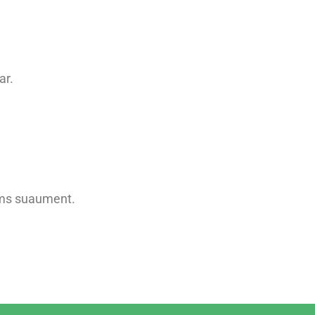
ar.
ems suaument.