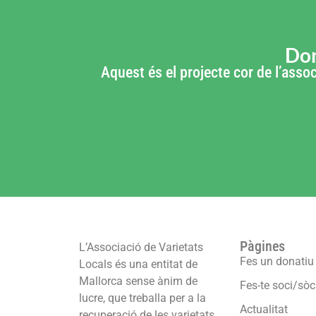
Don
Aquest és el projecte cor de l’assoc
Pàgines
L’Associació de Varietats
Fes un donatiu
Locals és una entitat de
Mallorca sense ànim de
Fes-te soci/sòc
lucre, que treballa per a la
Actualitat
recuperació de les varietats