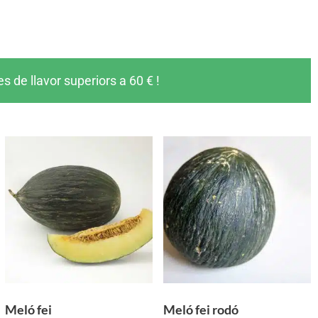
de llavor superiors a 60 € !
Meló fei
Meló fei rodó