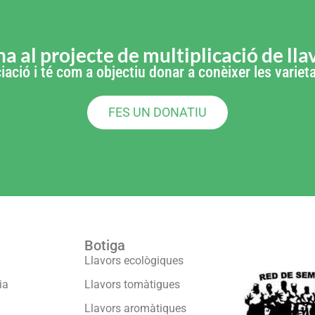
a al projecte de multiplicació de lla
iació i té com a objectiu donar a conèixer les varie
FES UN DONATIU
Botiga
Formam part
Llavors ecològiques
ia
Llavors tomàtigues
Llavors aromàtiques