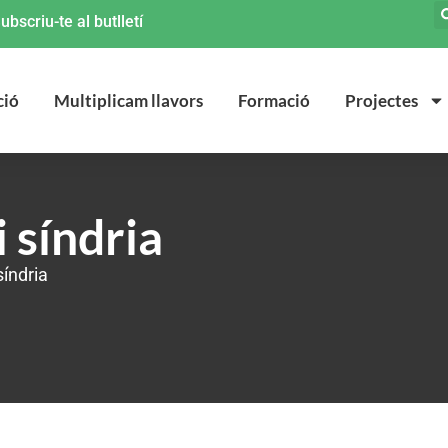
ubscriu-te al butlletí
ció
Multiplicam llavors
Formació
Projectes
i síndria
síndria