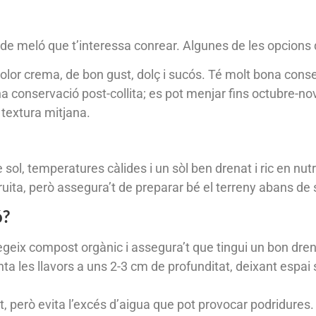
de meló que t’interessa conrear. Algunes de les opcions q
 color crema, de bon gust, dolç i sucós. Té molt bona conse
ana conservació post-collita; es pot menjar fins octubre-n
i textura mitjana.
sol, temperatures càlides i un sòl ben drenat i ric en nutri
ruita, però assegura’t de preparar bé el terreny abans de
ó?
 afegeix compost orgànic i assegura’t que tingui un bon dre
anta les llavors a uns 2-3 cm de profunditat, deixant espai
mit, però evita l’excés d’aigua que pot provocar podridures.