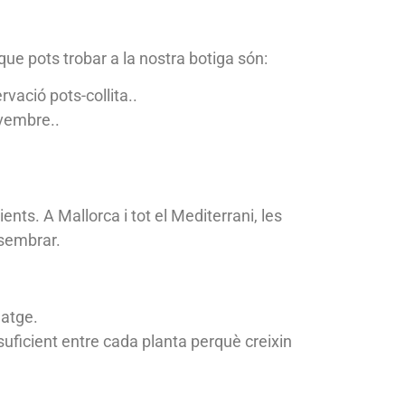
ue pots trobar a la nostra botiga són:
rvació pots-collita..
ovembre..
ents. A Mallorca i tot el Mediterrani, les
 sembrar.
natge.
 suficient entre cada planta perquè creixin