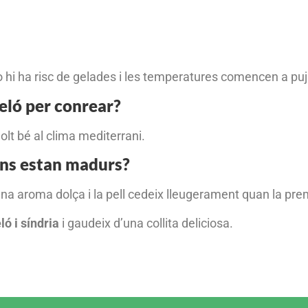
 hi ha risc de gelades i les temperatures comencen a puj
meló per conrear?
lt bé al clima mediterrani.
ons estan madurs?
a aroma dolça i la pell cedeix lleugerament quan la pr
ló i síndria
i gaudeix d’una collita deliciosa.