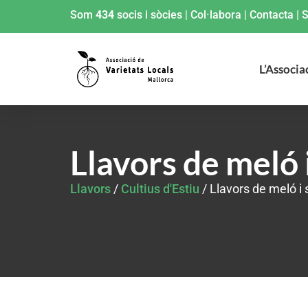
Som
434
socis i sòcies
|
Col·labora
|
Contacta
|
S
L’Associa
Llavors de meló 
Llavors
/
Cultius d'Estiu
/ Llavors de meló i 