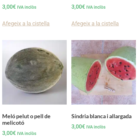
3,00
€
3,00
€
IVA inclòs
IVA inclòs
Afegeix a la cistella
Afegeix a la cistella
Meló pelut o pell de
Síndria blanca i allargada
melicotó
3,00
€
IVA inclòs
3,00
€
IVA inclòs