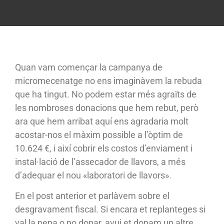
Quan vam començar la campanya de
micromecenatge no ens imaginàvem la rebuda
que ha tingut. No podem estar més agraïts de
les nombroses donacions que hem rebut, però
ara que hem arribat aquí ens agradaria molt
acostar-nos el màxim possible a l’òptim de
10.624 €, i així cobrir els costos d’enviament i
instal·lació de l’assecador de llavors, a més
d’adequar el nou «laboratori de llavors».
En el post anterior et parlàvem sobre el
desgravament fiscal. Si encara et replanteges si
val la pena o no donar, avui et donam un altre