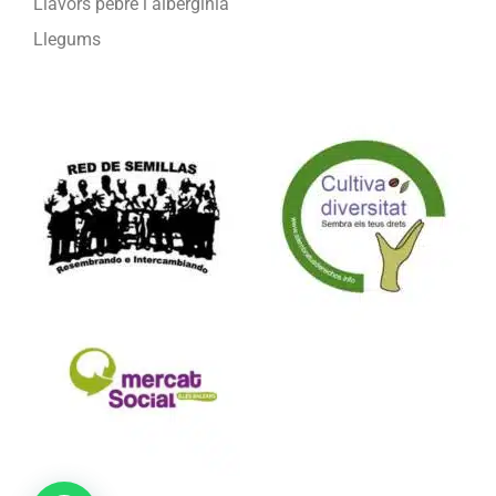
Llavors pebre i alberginia
Llegums
Formam part de: