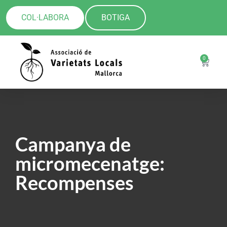
COL·LABORA
BOTIGA
0
Campanya de
micromecenatge:
Recompenses