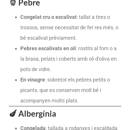
🫑 Pebre
Congelat cru o escalivat
: tallat a tires o
trossos, sense necessitat de fer res més, o
bé escalivat prèviament.
Pebres escalivats en oli
: rostits al forn o a
la brasa, pelats i coberts amb oli d’oliva en
pots de vidre.
En vinagre
: sobretot els pebres petits o
picants, que es conserven molt bé i
acompanyen molts plats.
🍆 Albergínia
Congelada
: tallada a rodanxes i escaldada