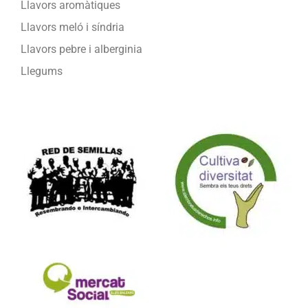
Llavors aromàtiques
Llavors meló i síndria
Llavors pebre i alberginia
Llegums
Formam part de: