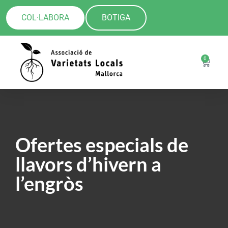
COL·LABORA
BOTIGA
0
Ofertes especials de
llavors d’hivern a
l’engròs