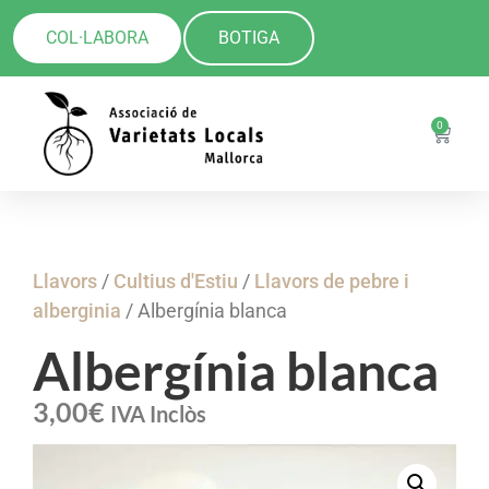
COL·LABORA
BOTIGA
0
Llavors
/
Cultius d'Estiu
/
Llavors de pebre i
alberginia
/ Albergínia blanca
Albergínia blanca
3,00
€
IVA Inclòs