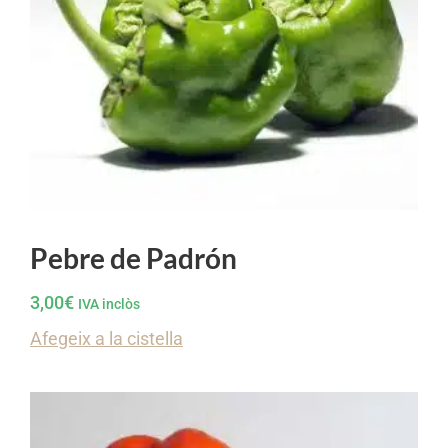
Pebre de Padrón
3,00
€
IVA inclòs
Afegeix a la cistella