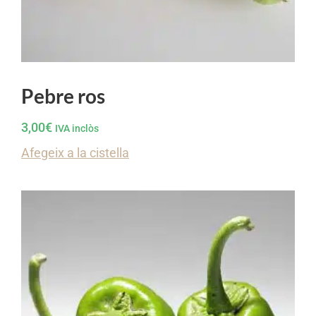
Pebre ros
3,00
€
IVA inclòs
Afegeix a la cistella