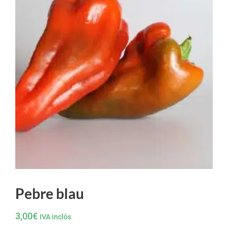
Pebre blau
3,00
€
IVA inclòs