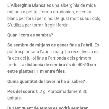
L’
Albergínia Blanca
és una albergínia de mida
mitjana a petita i forma arrodonida, de color
blanc per fora i per dins. De gust molt suau i dolç.
S’utilitza per torrar, fregir i farcir.
Quan i com es sembra?
Se sembra de mitjans de gener fins a l’abril
. Es
pot trasplantar a l’abril i maig. La recol·lecció es
fa des del juliol fins a l’arribada dels primers
freds. La
distància de sembra és de 40-50 cm
entre plantes i 1 m entre files
.
Quina quantitat de llavor hi ha al sobre?
Pes del sobre
: 0.2 g. Aproximadament 30
unitats.
Durant quant de temps es podrà sembrar