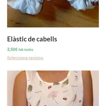
Elàstic de cabells
3,50
€
IVA inclòs
Selecciona opcions