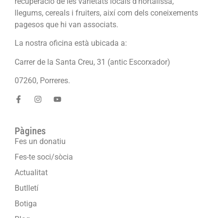
recuperació de les varietats locals d’hortalissa,
llegums, cereals i fruiters, així com dels coneixements
pagesos que hi van associats.
La nostra oficina està ubicada a:
Carrer de la Santa Creu, 31 (antic Escorxador)
07260, Porreres.
Pàgines
Fes un donatiu
Fes-te soci/sòcia
Actualitat
Butlletí
Botiga