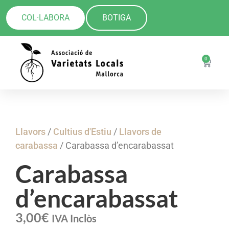
COL·LABORA
BOTIGA
0
Llavors
/
Cultius d'Estiu
/
Llavors de
carabassa
/ Carabassa d’encarabassat
Carabassa
d’encarabassat
3,00
€
IVA Inclòs