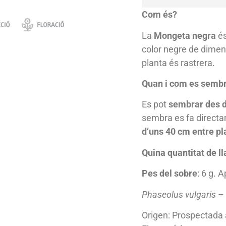
Com és?
La
Mongeta negra
és
color negre de dimen
planta és rastrera.
Quan i com es semb
Es pot
sembrar des de 
sembra es fa directa
d’uns 40 cm entre pla
Quina quantitat de ll
Pes del sobre
: 6 g.
Phaseolus vulgaris
– 
Origen: Prospectada 