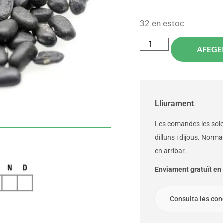
32 en estoc
AFEGEI
Lliurament
Les comandes les solem
dilluns i dijous. Norm
en arribar.
Enviament gratuït en l
Consulta les con