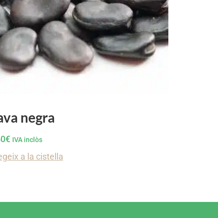
ava negra
50
€
IVA inclòs
geix a la cistella