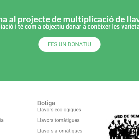
a al projecte de multiplicació de lla
iació i té com a objectiu donar a conèixer les varie
FES UN DONATIU
Botiga
Formam part
Llavors ecològiques
ia
Llavors tomàtigues
Llavors aromàtiques