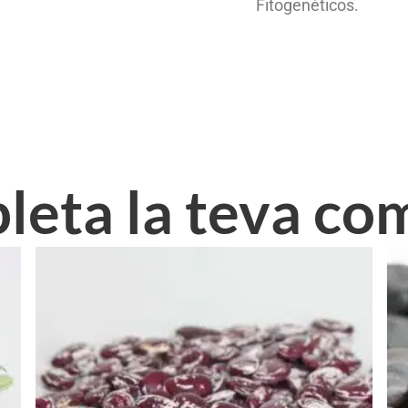
Fitogenéticos.
eta la teva c