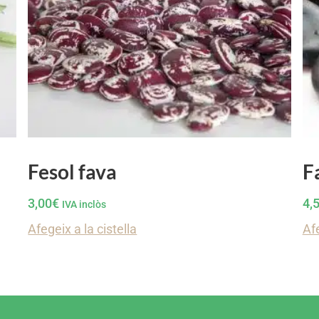
Fesol fava
F
3,00
€
4,
IVA inclòs
Afegeix a la cistella
Afe