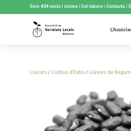
Som
434
socis i sòcies
|
Col·labora
|
Contacta
|
S
L’Associa
Llavors
/
Cultius d'Estiu
/
Llavors de llegu