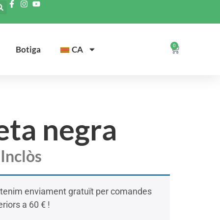
0
Botiga
CA
ta negra
Inclòs
tenim enviament gratuït per comandes
riors a 60 € !