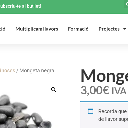
ubscriu-te al butlletí
ció
Multiplicam llavors
Formació
Projectes
Monge
minoses
/ Mongeta negra
3,00
€
IVA 
Recorda que 
de llavor supe