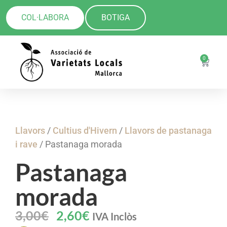
COL·LABORA
BOTIGA
0
Llavors
/
Cultius d'Hivern
/
Llavors de pastanaga
i rave
/ Pastanaga morada
Pastanaga
morada
3,00
€
2,60
€
IVA Inclòs