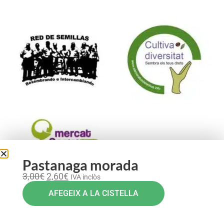
Formam part de:
Pastanaga morada
3,00
€
2,60
€
IVA inclòs
AFEGEIX A LA CISTELLA
Avís legal
–
Política de Privacitat
–
Política de Cookies