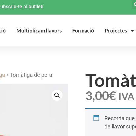
ubscriu-te al butlletí
ció
Multiplicam llavors
Formació
Projectes
Tomàt
iga
/ Tomàtiga de pera
3,00
€
IVA 
Recorda que 
de llavor supe