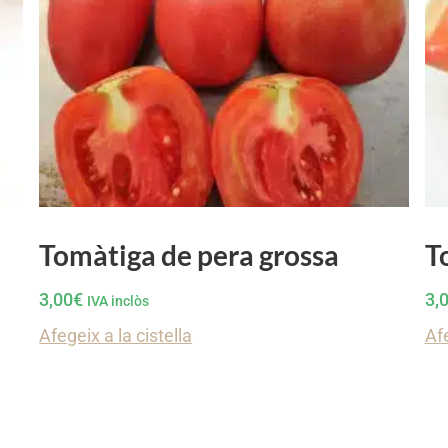
Tomàtiga de pera grossa
T
3,00
€
3,
IVA inclòs
Afegeix a la cistella
Afe