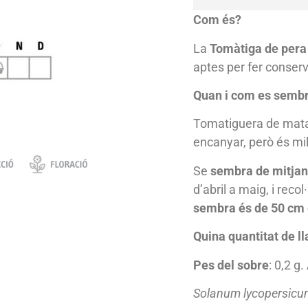
Com és?
La
Tomàtiga de pera
aptes per fer conserv
Quan i com es semb
Tomatiguera de mata 
encanyar, però és mill
Se
sembra de mitjans 
d’abril a maig, i recol
sembra és de 50 cm e
Quina quantitat de ll
Pes del sobre
: 0,2 
Solanum lycopersic