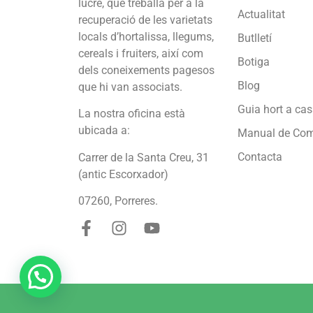
lucre, que treballa per a la
Actualitat
recuperació de les varietats
locals d’hortalissa, llegums,
Butlletí
cereals i fruiters, així com
Botiga
dels coneixements pagesos
Blog
que hi van associats.
Guia hort a ca
La nostra oficina està
ubicada a:
Manual de Co
Contacta
Carrer de la Santa Creu, 31
(antic Escorxador)
07260, Porreres.