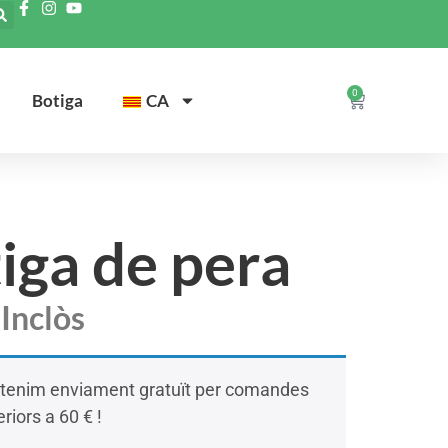
0
Botiga
CA
iga de pera
Inclòs
tenim enviament gratuït per comandes
riors a 60 € !