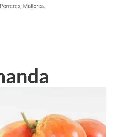
Porreres, Mallorca.
omanda