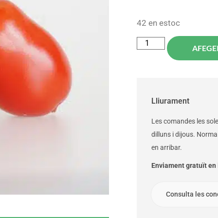
42 en estoc
AFEGEI
Lliurament
Les comandes les solem
dilluns i dijous. Norm
en arribar.
Enviament gratuït en l
Consulta les con