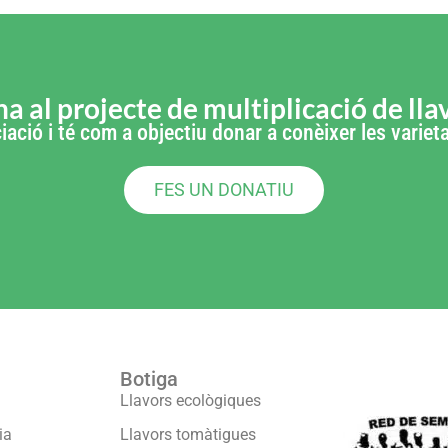
a al projecte de multiplicació de lla
iació i té com a objectiu donar a conèixer les varie
FES UN DONATIU
Botiga
Formam part
Llavors ecològiques
ia
Llavors tomàtigues