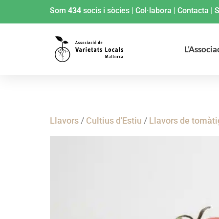
Som
434
socis i sòcies
|
Col·labora
|
Contacta
|
S
L’Associa
Llavors
/
Cultius d'Estiu
/
Llavors de tomàt