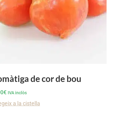
omàtiga de cor de bou
00
€
IVA inclòs
geix a la cistella