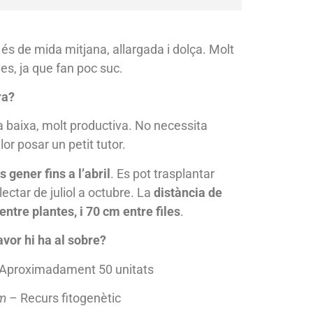
és de mida mitjana, allargada i dolça. Molt
es, ja que fan poc suc.
ra?
baixa, molt productiva. No necessita
or posar un petit tutor.
gener fins a l’abril
. Es pot trasplantar
·lectar de juliol a octubre. La
distància de
ntre plantes, i 70 cm entre files
.
avor hi ha al sobre?
g. Aproximadament 50 unitats
um
– Recurs fitogenètic