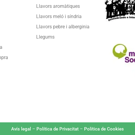
Llavors aromàtiques
Llavors meló i síndria
Llavors pebre i alberginia
Llegums
sa
mpra
Avís legal
–
Política de Privacitat
–
Política de Cookies