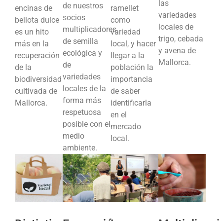
las
de nuestros
encinas de
ramellet
variedades
socios
bellota dulce
como
locales de
multiplicadores
es un hito
variedad
trigo, cebada
de semilla
más en la
local, y hacer
y avena de
ecológica y
recuperación
llegar a la
Mallorca.
de
de la
población la
variedades
biodiversidad
importancia
locales de la
cultivada de
de saber
forma más
Mallorca.
identificarla
respetuosa
en el
posible con el
mercado
medio
local.
ambiente.