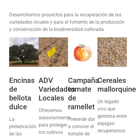
Desarrollamos proyectos para la recuperación de las
variedades locales y para el fomento de la producción
y conservación de la biodiversidad cultivada.
Encinas
ADV
Campaña
Cereales
de
Variedades
tomate
mallorquin
bellota
Locales
de
Un legado
dulce
ramellet
vivo que
Ofrecemos
germina entre
asesoramiento
La
Pretende dar
espigas:
para proteger
preservación
a conocer el
recuperamos
los cultivos
de las
tomate de