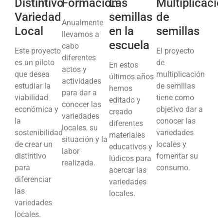
Distintivo
Formación
Las
Multiplicac
Variedad
semillas
de
Anualmente
Local
en la
semillas
llevamos a
escuela
cabo
Este proyecto
El proyecto
diferentes
es un piloto
de
En estos
actos y
que desea
multiplicación
últimos años
actividades
estudiar la
de semillas
hemos
para dar a
viabilidad
tiene como
editado y
conocer las
económica y
objetivo dar a
creado
variedades
la
conocer las
diferentes
locales, su
sostenibilidad
variedades
materiales
situación y la
de crear un
locales y
educativos y
labor
distintivo
fomentar su
lúdicos para
realizada.
para
consumo.
acercar las
diferenciar
variedades
las
locales.
variedades
locales.