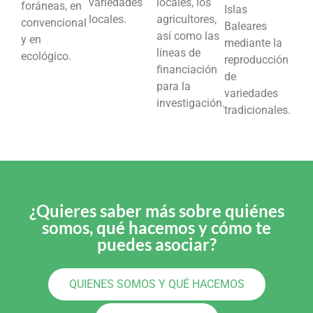
variedades
locales, los
foráneas, en
Islas
locales.
agricultores,
convencional
Baleares
así como las
y en
mediante la
líneas de
ecológico.
reproducción
financiación
de
para la
variedades
investigación.
tradicionales.
¿Quieres saber más sobre quiénes
somos, qué hacemos y cómo te
puedes asociar?
QUIENES SOMOS Y QUÉ HACEMOS