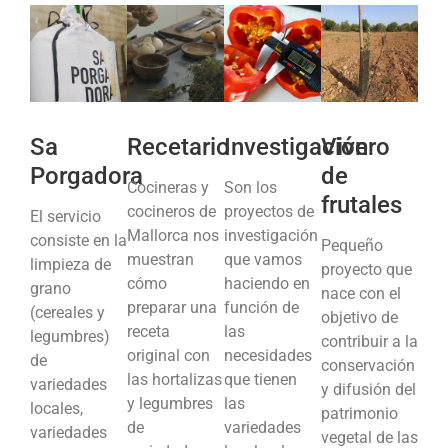
Sa
Recetario
Investigación
Vivero
Porgadora
de
Cocineras y
Son los
frutales
cocineros de
proyectos de
El servicio
Mallorca nos
investigación
consiste en la
Pequeño
muestran
que vamos
limpieza de
proyecto que
cómo
haciendo en
grano
nace con el
preparar una
función de
(cereales y
objetivo de
receta
las
legumbres)
contribuir a la
original con
necesidades
de
conservación
las hortalizas
que tienen
variedades
y difusión del
y legumbres
las
locales,
patrimonio
de
variedades
variedades
vegetal de las