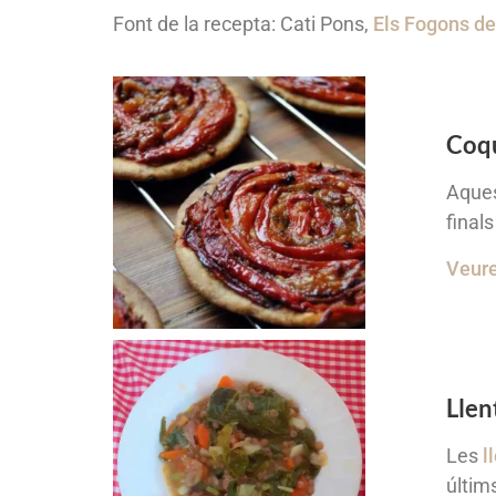
Font de la recepta: Cati Pons,
Els Fogons de
Coqu
Aques
finals
Veure
Llen
Les
l
últim