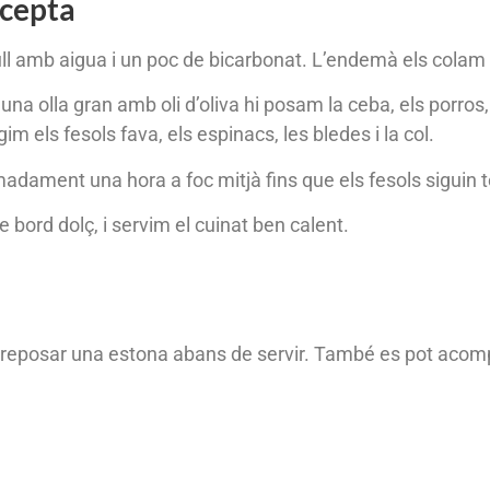
ecepta
ll amb aigua i un poc de bicarbonat. L’endemà els colam 
 una olla gran amb oli d’oliva hi posam la ceba, els porros
 els fesols fava, els espinacs, les bledes i la col.
adament una hora a foc mitjà fins que els fesols siguin 
e bord dolç, i servim el cuinat ben calent.
 reposar una estona abans de servir. També es pot acompa