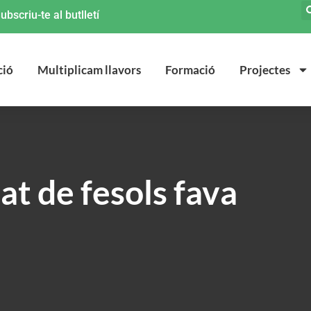
ubscriu-te al butlletí
ció
Multiplicam llavors
Formació
Projectes
at de fesols fava