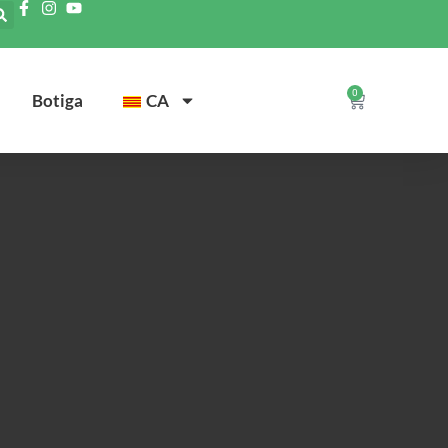
0
Botiga
CA