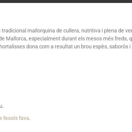
tradicional mallorquina de cullera, nutritiva i plena de v
r de Mallorca, especialment durant els mesos més freds, q
hortalisses dona com a resultat un brou espès, saborós i
u.
e fesols fava
.