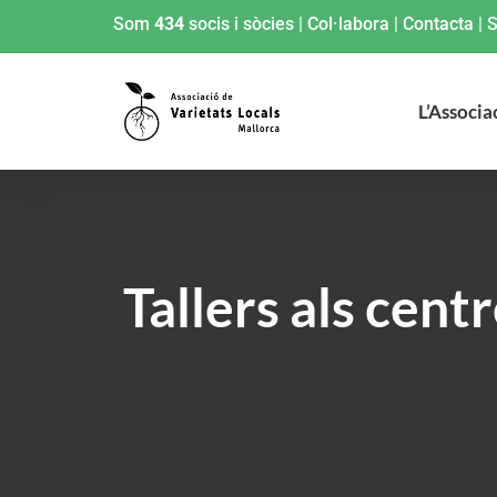
Som
434
socis i sòcies
|
Col·labora
|
Contacta
|
S
L’Associa
Tallers als cent