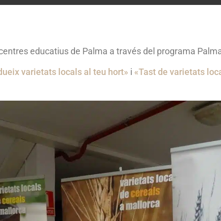
als centres educatius de Palma a través del programa Palm
dueix varietats locals al teu hort»
i
«Tast de varietats loc