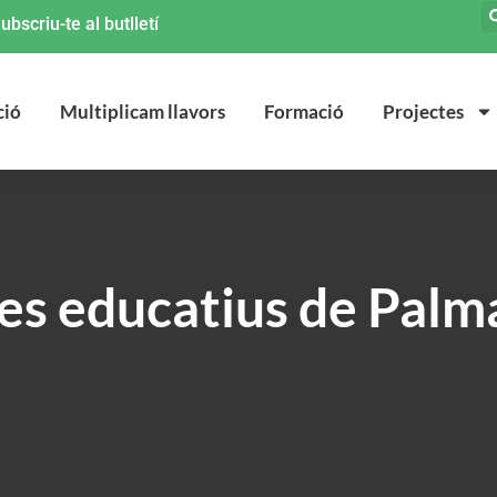
ubscriu-te al butlletí
ció
Multiplicam llavors
Formació
Projectes
res educatius de Palm