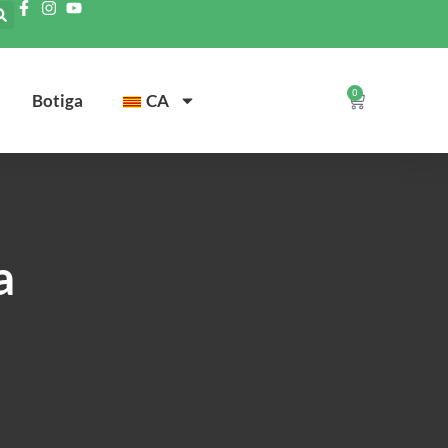
0
Botiga
CA
a