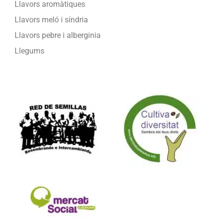
Llavors aromàtiques
Llavors meló i síndria
Llavors pebre i alberginia
Llegums
Formam part de: