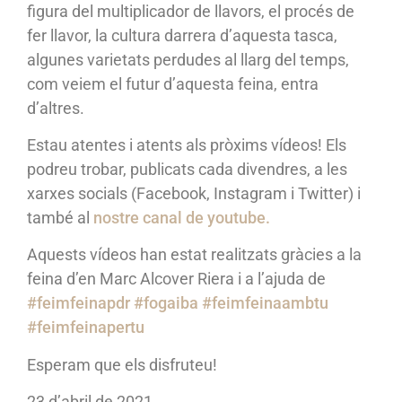
figura del multiplicador de llavors, el procés de
fer llavor, la cultura darrera d’aquesta tasca,
algunes varietats perdudes al llarg del temps,
com veiem el futur d’aquesta feina, entra
d’altres.
Estau atentes i atents als pròxims vídeos! Els
podreu trobar, publicats cada divendres, a les
xarxes socials (Facebook, Instagram i Twitter) i
també al
nostre canal de youtube.
Aquests vídeos han estat realitzats gràcies a la
feina d’en Marc Alcover Riera i a l’ajuda de
#feimfeinapdr
#fogaiba
#feimfeinaambtu
#feimfeinapertu
Esperam que els disfruteu!
23 d’abril de 2021