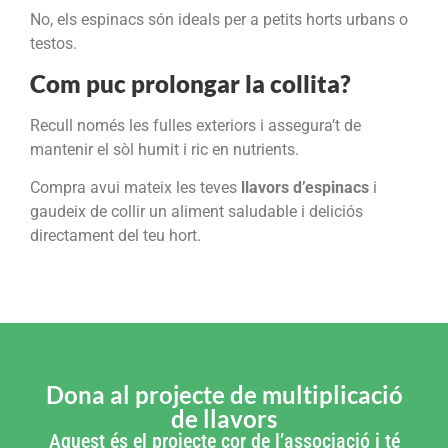
No, els espinacs són ideals per a petits horts urbans o
testos.
Com puc prolongar la collita?
Recull només les fulles exteriors i assegura’t de
mantenir el sòl humit i ric en nutrients.
Compra avui mateix les teves
llavors d’espinacs
i
gaudeix de collir un aliment saludable i deliciós
directament del teu hort.
Dona al projecte de multiplicació
de llavors
Aquest és el projecte cor de l’associació i té