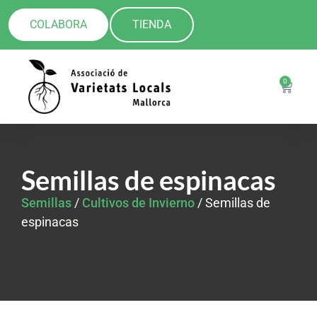
COLABORA
TIENDA
0
Semillas de espinacas
Semillas
/
Cultivos de Invierno
/ Semillas de
espinacas