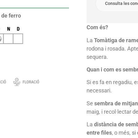
Consulta les con
 de ferro
Com és?
La
Tomàtiga de ramel
rodona i rosada. Apte
sequera.
Quan i com es semb
Si es fa en regadiu,
necessari.
Se
sembra de mitjans
maig, i recol·lectar de 
La
distància de semb
entre files
, o més, si