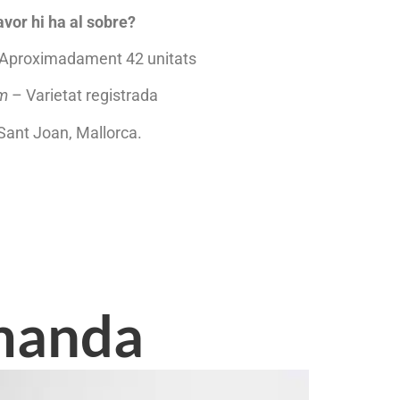
avor hi ha al sobre?
g. Aproximadament 42 unitats
um
– Varietat registrada
Sant Joan, Mallorca.
omanda