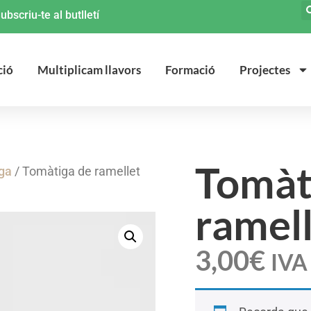
ubscriu-te al butlletí
ció
Multiplicam llavors
Formació
Projectes
Tomàt
iga
/ Tomàtiga de ramellet
ramell
3,00
€
IVA 