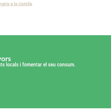
geix a la cistella
vors
tats locals i fomentar el seu consum.