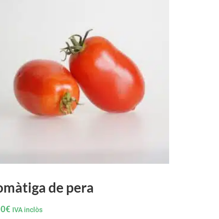
omàtiga de pera
00
€
IVA inclòs