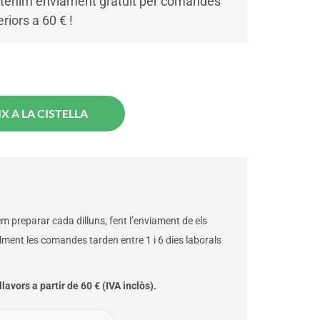
tenim enviament gratuït per comandes
riors a 60 € !
X A LA CISTELLA
 preparar cada dilluns, fent l’enviament de els
alment les comandes tarden entre 1 i 6 dies laborals
lavors a partir de 60 € (IVA inclòs).