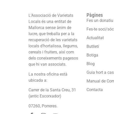
Pàgines
L’Associació de Varietats
Fes un donatiu
Locals és una entitat de
Mallorca sense ànim de
Fes-te soci/sòc
lucre, que treballa per a la
Actualitat
recuperació de les varietats
locals d’hortalissa, llegums,
Butlletí
cereals i fruiters, així com
Botiga
dels coneixements pagesos
Blog
que hi van associats.
Guia hort a ca
La nostra oficina està
ubicada a:
Manual de Co
Contacta
Carrer de la Santa Creu, 31
(antic Escorxador)
07260, Porreres.