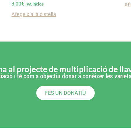
3,00
€
Afe
IVA inclòs
Afegeix a la cistella
a al projecte de multiplicació de lla
iació i té com a objectiu donar a conèixer les varie
FES UN DONATIU