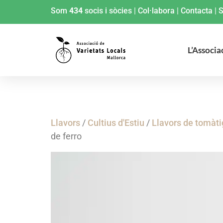
Som
434
socis i sòcies
|
Col·labora
|
Contacta
|
S
L’Associa
Llavors
/
Cultius d'Estiu
/
Llavors de tomàt
de ferro