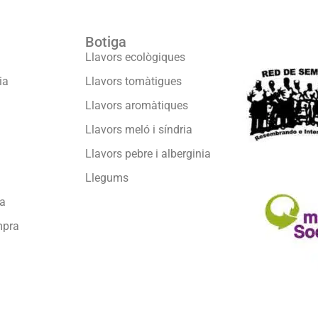
Botiga
Formam part
Llavors ecològiques
ia
Llavors tomàtigues
Llavors aromàtiques
Llavors meló i síndria
Llavors pebre i alberginia
Llegums
sa
mpra