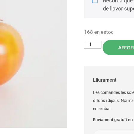
Recorda que 
de llavor supe
168 en estoc
AFEGEI
Lliurament
Les comandes les solem
dilluns i dijous. Norm
en arribar.
Enviament gratuït en l