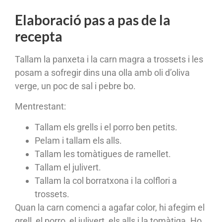
Elaboració pas a pas de la
recepta
Tallam la panxeta i la carn magra a trossets i les
posam a sofregir dins una olla amb oli d’oliva
verge, un poc de sal i pebre bo.
Mentrestant:
Tallam els grells i el porro ben petits.
Pelam i tallam els alls.
Tallam les tomàtigues de ramellet.
Tallam el julivert.
Tallam la col borratxona i la colflori a
trossets.
Quan la carn comenci a agafar color, hi afegim el
grell, el porro, el julivert, els alls i la tomàtiga. Ho