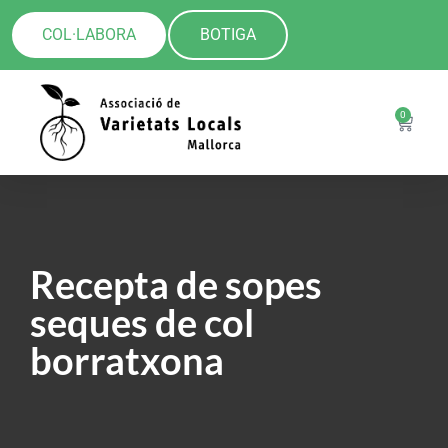
COL·LABORA
BOTIGA
0
Recepta de sopes
seques de col
borratxona