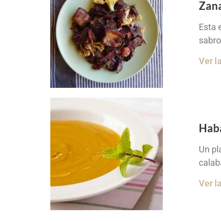
Zana
Esta 
sabro
Ver l
Haba
Un pl
calab
Ver l