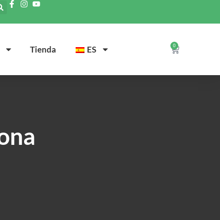
0
Tienda
ES
hona