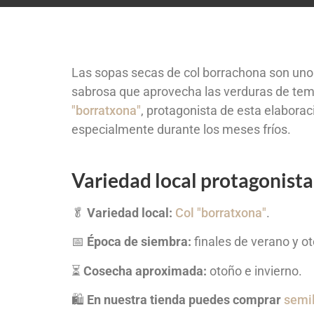
Las sopas secas de col borrachona son uno d
sabrosa que aprovecha las verduras de tempo
"borratxona"
, protagonista de esta elaborac
especialmente durante los meses fríos.
Variedad local protagonista
🥬
Variedad local:
Col "borratxona"
.
📅
Época de siembra:
finales de verano y o
⏳
Cosecha aproximada:
otoño e invierno.
🛍️
En nuestra tienda puedes comprar
semil