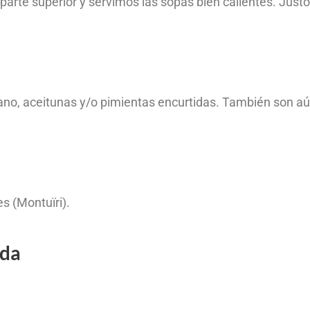
arte superior y servimos las sopas bien calientes. Justo
o, aceitunas y/o pimientas encurtidas. También son aú
s (Montuïri).
ada