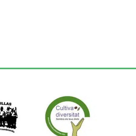
rte de: