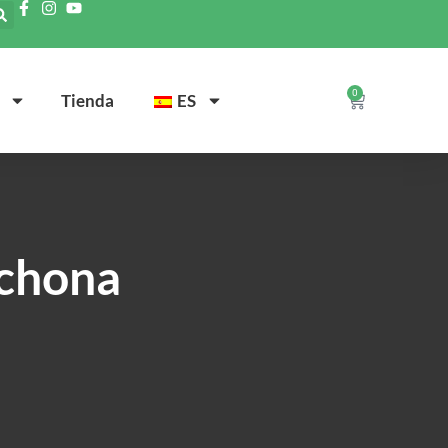
0
Tienda
ES
achona