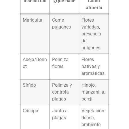
Insecto útil
¿Qué hace
Cómo
atraerlo
Mariquita
Come
Flores
pulgones
variadas,
presencia
de
pulgones
Abeja/Borin
Poliniza
Flores
ot
flores
nativas y
aromáticas
Sírfido
Poliniza y
Hinojo,
controla
manzanilla,
plagas
perejil
Crisopa
Junto a
Vegetación
plagas
densa,
ambiente