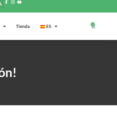
0
Tienda
ES
ón!