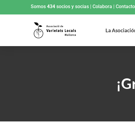
Somos
434
socios y socias
|
Colabora
|
Contacto
La Asociació
¡G