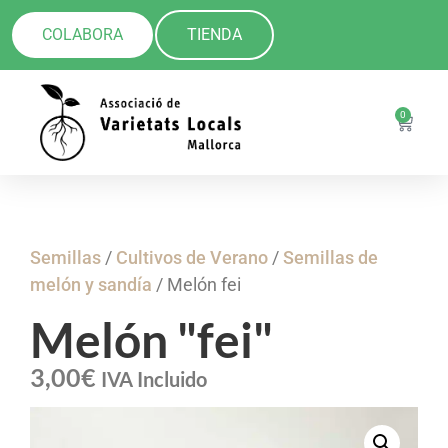
COLABORA
TIENDA
0
Semillas
/
Cultivos de Verano
/
Semillas de
melón y sandía
/ Melón fei
Melón "fei"
3,00
€
IVA Incluido