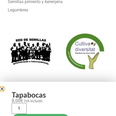
Semillas pimiento y berenjena
Legumbres
Formamos parte de:
Tapabocas
8,00
€
IVA incluido