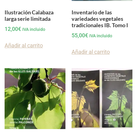
Ilustración Calabaza
Inventario de las
larga serie limitada
variedades vegetales
tradicionales IB. Tomo I
12,00
€
IVA incluido
55,00
€
IVA incluido
Añadir al carrito
Añadir al carrito