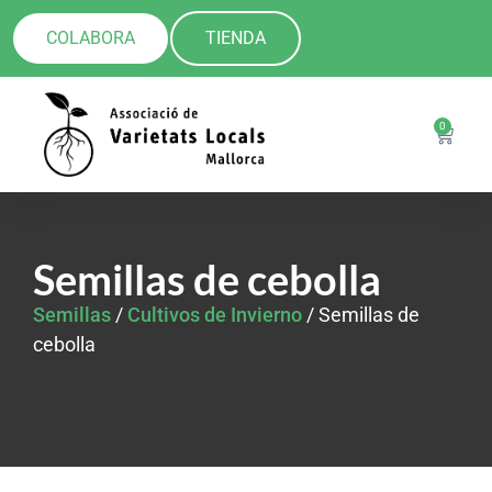
COLABORA
TIENDA
0
Semillas de cebolla
Semillas
/
Cultivos de Invierno
/ Semillas de
cebolla